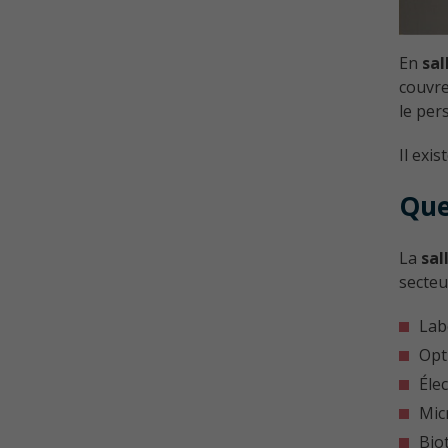
En
sal
couvre
le per
Il exis
Que
La
sal
secteu
Lab
Opti
Éle
Mic
Bio