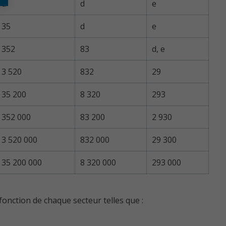
d
d
e
35
d
e
352
83
d, e
3 520
832
29
35 200
8 320
293
352 000
83 200
2 930
3 520 000
832 000
29 300
35 200 000
8 320 000
293 000
fonction de chaque secteur telles que :