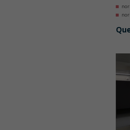
nor
nor
Que