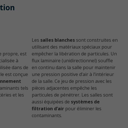
et non affleurant
ition
Les
salles blanches
sont construites en
utilisant des matériaux spéciaux pour
e propre, est
empêcher la libération de particules. Un
ialisée à
flux laminaire (unidirectionnel) souffle
CONFORT / ESTHÉTIQUE
lisée dans de
en continu dans la salle pour maintenir
le est conçue
une pression positive d’air à l’intérieur
onnement
de la salle. Ce jeu de pression avec les
aminants tels
pièces adjacentes empêche les
téries et les
particules de pénétrer. Les salles sont
aussi équipées de
systèmes de
filtration d’air
pour éliminer les
contaminants.