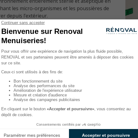
ironnement entièrement stérile et aseptique en
ant les micro-organismes et les poussières de
er depuis l’extérieur.
lle est la réglementation des salle
amètre réglementant les salles blanches est la
quantité de
lles est réalisée en comptabilisant le nombre de particules
ules.
ction de la concentration, une
classification
est attribuée à
se
0,1 µm
0,2 µm
0,3 µm
1
10
d
d