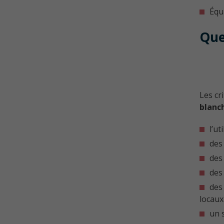
Équ
Que
Les cr
blanc
l’ut
des 
des
des
des
locaux 
un 