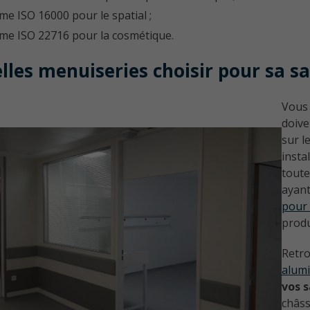
me ISO 16000 pour le spatial ;
me ISO 22716 pour la cosmétique.
lles menuiseries choisir pour sa sa
Vous
doive
sur l
insta
tout
ayant
pour 
produ
Retro
alum
vos s
châss