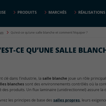
ISE
PRODUITS
MARCHÉS
RÉALISATIONS
ium
Qu’est-ce qu’une salle blanche et comment l’équiper ?
Fenêtres
’EST-CE QU’UNE SALLE BLANC
Fenêtre à la française coupe-feu
Bâtiment Industriel
EI30
Fenêtre à la française coupe-feu
EI60
Nous vous proposons des solutions de
menuiseries aluminium avec ou sans rupture
t clé dans l’industrie, la
salle blanche
joue un rôle principal
Fenêtre à la française pare-
de pont thermique qui vous feront gagner
lles blanches
sont des environnements contrôlés où la cont
flamme EW30
du temps
ité des produits. Un flux laminaire (unidirectionnel) assure 
Frappe sans rupture thermique
rez les principes de base des
salles propres
, leurs exigenc
Frappe avec rupture thermique