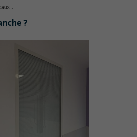
icaux…
lanche ?