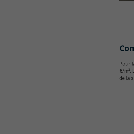
Com
Pour l
€/m². 
de la s