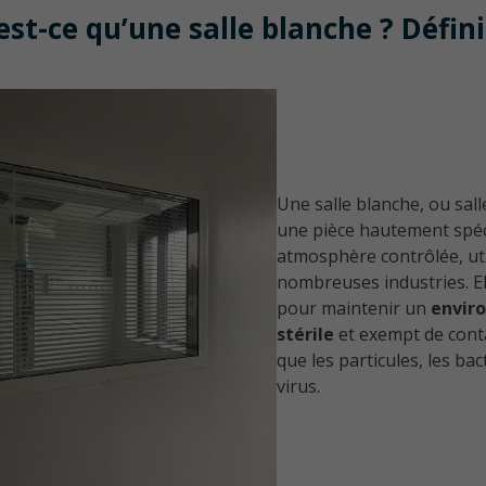
est-ce qu’une salle blanche ? Défin
Coulissant avec ou sans rupture
thermique
Hayon sans rupture thermique
Une salle blanche, ou sall
une pièce hautement spéc
PERFORMANCE
atmosphère contrôlée, uti
nombreuses industries. El
pour maintenir un
envir
stérile
et exempt de cont
que les particules, les bac
virus.