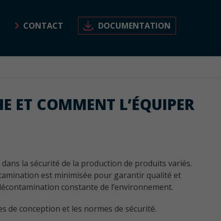
CONTACT
DOCUMENTATION
Châssis
Etablissement Recevant
HE ET COMMENT L’ÉQUIPER
Châssis vitré d’intérieur en aluminium
du Public
sur-mesure
Châssis intérieur avec rupture thermique
(affleurant et non affleurant)
RENOVAL Menuiseries a développé une
gamme de produits aluminium dédiée aux
 dans la sécurité de la production de produits variés.
Châssis coupe-feu 1h EI60
ERP (établissements recevant du public)
amination est minimisée pour garantir qualité et
Châssis coupe feu et pare-flamme 1/2h
la décontamination constante de l’environnement.
EI30 EW30
es de conception et les normes de sécurité.
Châssis anti-X plombé anti-x affleurant