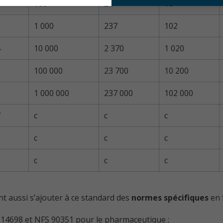
2
100
24
10
3
1 000
237
102
4
10 000
2 370
1 020
5
100 000
23 700
10 200
6
1 000 000
237 000
102 000
7
c
c
c
8
c
c
c
9
c
c
c
t aussi s’ajouter à ce standard des
normes spécifiques
en 
 14698 et NFS 90351 pour le pharmaceutique ;