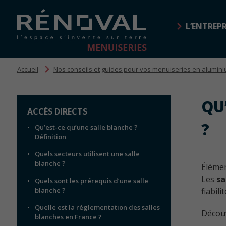
L’ENTREPR
Accueil
Nos conseils et guides pour vos menuiseries en alumin
Portes
Construction Hors-
QU
Porte sans rupture
ACCÈS DIRECTS
Site
thermique
?
Qu’est-ce qu’une salle blanche ?
Porte aluminium isolante
Définition
thermique et acoustique
Nés du besoin pour les constructions hors
Quels secteurs utilisent une salle
blanche ?
site, nos gammes de portes, châssis et
Élémen
Portes coupe-feu
fenêtres se posent par clipsage : une
Les
sa
Quels sont les prérequis d’une salle
Bloc-porte coupe-feu
méthode exclusive RENOVAL Menuiseries
blanche ?
fiabil
Quelle est la réglementation des salles
Découv
blanches en France ?