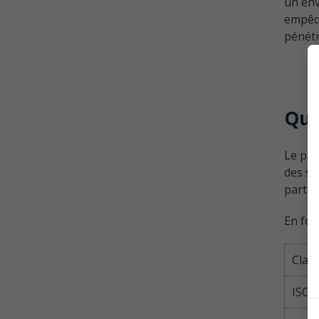
un env
empêch
pénétr
Que
Le par
des sa
partic
En fon
Clas
ISO 