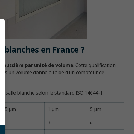
s blanches en France ?
 poussière par unité de volume
. Cette qualification
 dans un volume donné à l’aide d’un compteur de
 la salle blanche selon le standard ISO 14644-1.
0,5 µm
1 µm
5 µm
d
d
e